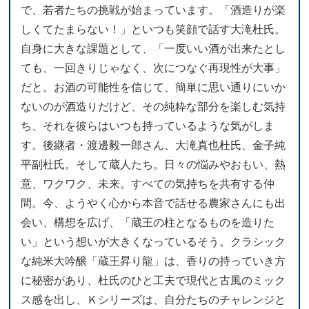
で、若者たちの挑戦が始まっています。「酒造りが楽
しくてたまらない！」といつも笑顔で話す大滝杜氏。
自身に大きな課題として、「一度いい酒が出来たとし
ても、一回きりじゃなく、次につなぐ再現性が大事」
だと。お酒の可能性を信じて、簡単に思い通りにいか
ないのが酒造りだけど、その純粋な部分を楽しむ気持
ち、それを彼らはいつも持っているような気がしま
す。後継者・渡邊毅一郎さん、大滝真也杜氏、金子純
平副杜氏。そして蔵人たち。日々の悩みやおもい、熱
意、ワクワク、未来。すべての気持ちを共有する仲
間。今、ようやく心から本音で話せる農家さんにも出
会い、構想を広げ、「蔵王の柱となるものを造りた
い」という想いが大きくなっているそう。クラシック
な純米大吟醸「蔵王昇り龍」は、香りの持っていき方
に秘密があり、杜氏のひと工夫で現代と古風のミック
ス感を出し、Ｋシリーズは、自分たちのチャレンジと