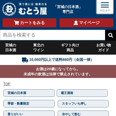
「宮城の日本酒」
専門店
カートをみる
マイページ
宮城の
東北の
ギフト向け
お買い物
日本酒
ワイン
商品
ガイド
10,000円以上で送料880円（全国一律）
お酒は20歳になってから。
未成年の飲酒は法律で禁止されています。
TOP
宮城の日本酒
蔵王酒造
季節・数量限定
スタッフいち押し
香りがいい
冷やして飲む