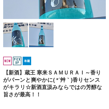
【新酒】蔵王 寒来ＳＡＭＵＲＡＩ～香り
がパーンと爽やかに( *´艸｀)香りセンス
がキラリ☆新酒直汲みならではの芳醇な
旨さが最高！！