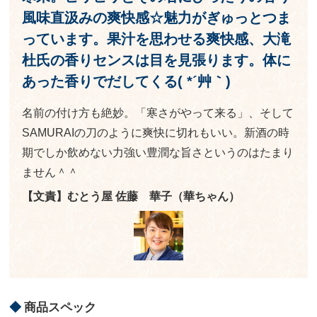
風味
直汲みの爽快感☆
魅力がぎゅっとつま
っています。
果汁を思わせる爽快感、大滝
杜氏の香りセンスは目を見張ります。体に
あった香りでだしてくる( *´艸｀)
名前の付け方も絶妙。「寒さがやって来る」、そして
SAMURAIの刀のように爽快に切れもいい。新酒の時
期でしか飲めない力強い豊潤な旨さというのはたまり
ません＾＾
【文責】むとう屋 佐藤 華子（華ちゃん）
商品スペック