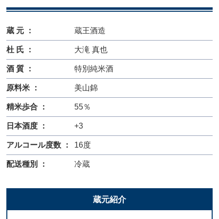
蔵 元 ：
蔵王酒造
杜 氏 ：
大滝 真也
酒 質 ：
特別純米酒
原料米 ：
美山錦
精米歩合 ：
55％
日本酒度 ：
+3
アルコール度数 ：
16度
配送種別 ：
冷蔵
蔵元紹介