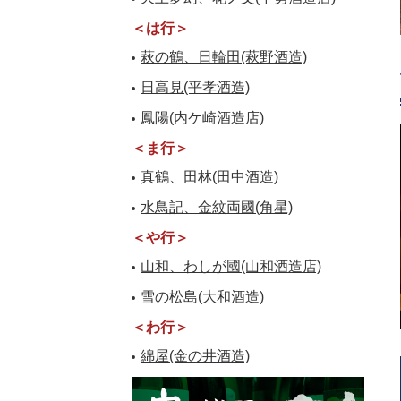
＜は行＞
萩の鶴、日輪田(萩野酒造)
日高見(平孝酒造)
鳳陽(内ケ崎酒造店)
＜ま行＞
真鶴、田林(田中酒造)
水鳥記、金紋両國(角星)
＜や行＞
山和、わしが國(山和酒造店)
雪の松島(大和酒造)
＜わ行＞
綿屋(金の井酒造)