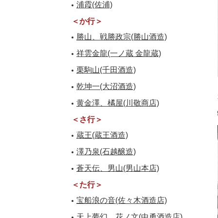
浦霞(佐浦)
＜か行＞
勝山、戦勝政宗(勝山酒造)
祥雲金龍(一ノ蔵 金龍蔵)
栗駒山(千田酒造)
乾坤一(大沼酒造)
黄金澤、橘屋(川敬商店)
＜さ行＞
蔵王(蔵王酒造)
澤乃泉(石越醸造)
蒼天伝、男山(男山本店)
＜た行＞
宝船浪の音(佐々木酒造店)
天上夢幻、花ノ文(中勇酒造店)