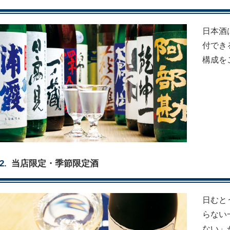
日本酒
付でき
構成を
当店限定・季節限定酒
日むと
らない
ない」