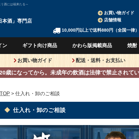
笑う酒には福来たる～
お買い物ガイド
店舗情報
日本酒」
専門店
10,000円以上で送料880円（全国一律
イン
ギフト向け
商品
かわら版
掲載商品
焼酎
お買い物ガイド
配送・送料・お支払い
20歳になってから。
未成年の飲酒は法律で禁止されて
TOP
> 仕入れ・卸のご相談
仕入れ・卸のご相談