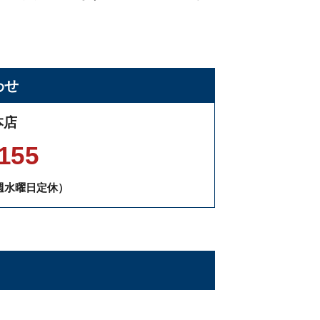
わせ
本店
155
毎週水曜日定休）