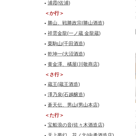
浦霞(佐浦)
＜か行＞
勝山、戦勝政宗(勝山酒造)
祥雲金龍(一ノ蔵 金龍蔵)
栗駒山(千田酒造)
乾坤一(大沼酒造)
黄金澤、橘屋(川敬商店)
＜さ行＞
蔵王(蔵王酒造)
澤乃泉(石越醸造)
蒼天伝、男山(男山本店)
＜た行＞
宝船浪の音(佐々木酒造店)
天上夢幻、花ノ文(中勇酒造店)