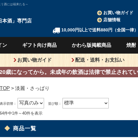
笑う酒には福来たる～
お買い物ガイド
店舗情報
日本酒」
専門店
10,000円以上で送料880円（全国一律
イン
ギフト向け
商品
かわら版
掲載商品
焼酎
お買い物ガイド
配送・送料・お支払い
20歳になってから。
未成年の飲酒は法律で禁止されて
TOP
淡麗・さっぱり
表示切替：
並び順：
64件中1件～40件を表示
商品一覧