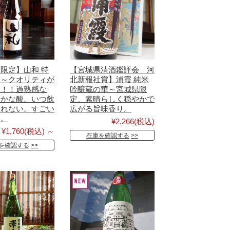
限定】山和 特
【宮城県清酒鑑評会 河
酒～クオリティが
北新報社賞】浦霞 純米
る！！過熟感な
吟醸蔵の華～宮城県限
やかな酸。いつ飲
定、素晴らしく穏やかで
ぶれない。すごい
広がる旨味香り。
す。
¥2,266
(税込)
¥1,760
(税込)
～
在庫を確認する
を確認する