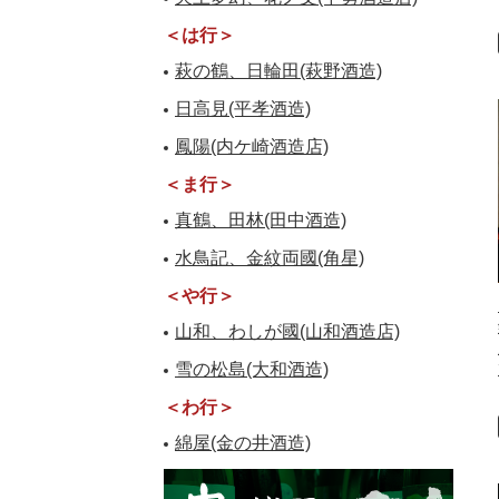
＜は行＞
萩の鶴、日輪田(萩野酒造)
日高見(平孝酒造)
鳳陽(内ケ崎酒造店)
＜ま行＞
真鶴、田林(田中酒造)
水鳥記、金紋両國(角星)
＜や行＞
山和、わしが國(山和酒造店)
雪の松島(大和酒造)
＜わ行＞
綿屋(金の井酒造)