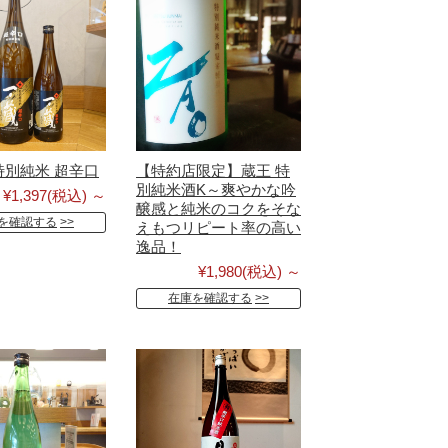
特別純米 超辛口
【特約店限定】蔵王 特
別純米酒K～爽やかな吟
¥1,397
(税込)
～
醸感と純米のコクをそな
を確認する
えもつリピート率の高い
逸品！
¥1,980
(税込)
～
在庫を確認する