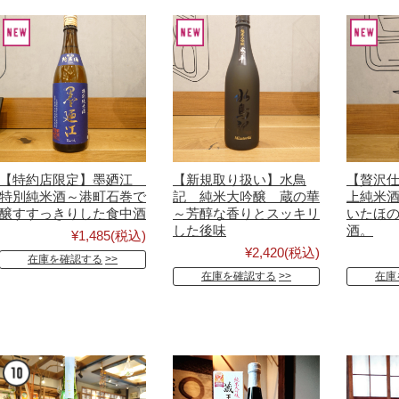
【特約店限定】墨廼江
【新規取り扱い】水鳥
【贅沢仕
特別純米酒～港町石巻で
記 純米大吟醸 蔵の華
上純米
醸すすっきりした食中酒
～芳醇な香りとスッキリ
いたほ
した後味
酒。
¥1,485
(税込)
¥2,420
(税込)
在庫を確認する
在庫を確認する
在庫