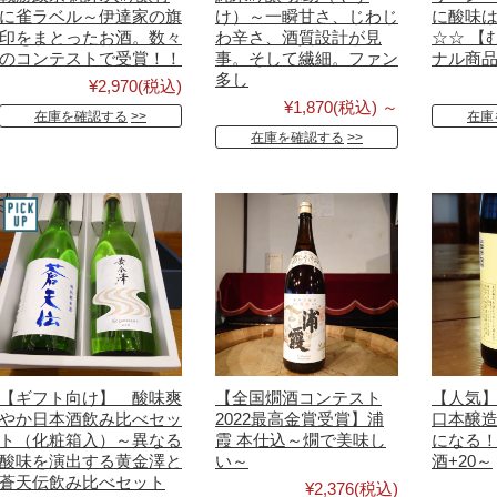
に雀ラベル～伊達家の旗
け）～一瞬甘さ、じわじ
に酸味
印をまとったお酒。数々
わ辛さ、酒質設計が見
☆☆ 【
のコンテストで受賞！！
事。そして繊細。ファン
ナル商
多し
¥2,970
(税込)
¥1,870
(税込)
～
在庫を確認する
在庫
在庫を確認する
【ギフト向け】 酸味爽
【全国燗酒コンテスト
【人気】
やか日本酒飲み比べセッ
2022最高金賞受賞】浦
口本醸造
ト（化粧箱入）～異なる
霞 本仕込～燗で美味し
になる
酸味を演出する黄金澤と
い～
酒+20～
蒼天伝飲み比べセット
¥2,376
(税込)