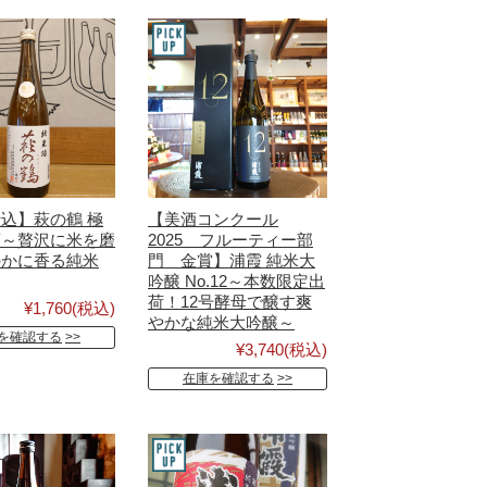
込】萩の鶴 極
【美酒コンクール
酒～贅沢に米を磨
2025 フルーティー部
のかに香る純米
門 金賞】浦霞 純米大
吟醸 No.12～本数限定出
荷！12号酵母で醸す爽
¥1,760
(税込)
やかな純米大吟醸～
を確認する
¥3,740
(税込)
在庫を確認する