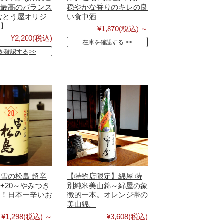
は最高のバランス
穏やかな香りのキレの良
むとう屋オリジ
い食中酒
品】
¥1,870
(税込)
～
¥2,200
(税込)
在庫を確認する
を確認する
雪の松島 超辛
【特約店限定】綿屋 特
+20～やみつき
別純米美山錦～綿屋の象
！！日本一辛いお
徴的一本。オレンジ帯の
美山錦。
¥1,298
(税込)
～
¥3,608
(税込)