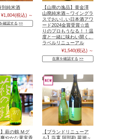
特別純米酒
【山廃の逸品】黄金澤
山廃純米酒～ワイングラ
¥1,804
(税込)
～
スでおいしい日本酒アワ
を確認する
ード2024金賞受賞☆造
りのプロもうなる！！温
度と一緒に味わい開く。
ラベルリニューアル
¥1,540
(税込)
～
在庫を確認する
】萩の鶴 Ｍグ
【ブランドリニューア
～爽やかな果実香
ル】塩竃 阿部勘 翠潮～