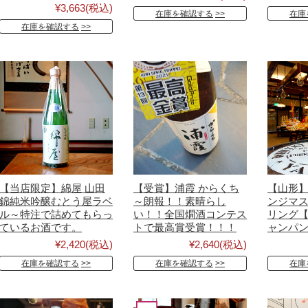
¥3,663
(税込)
在庫を確認する
在庫
在庫を確認する
【当店限定】綿屋 山田
【受賞】浦霞 からくち
【山形】
錦純米吟醸むとう屋ラベ
～朗報！！素晴らし
ンジマ
ル～特注で詰めてもらっ
い！！全国燗酒コンテス
リング
ているお酒です。
トで最高賞受賞！！！
ャンパ
¥2,420
(税込)
¥2,640
(税込)
在庫を確認する
在庫を確認する
在庫