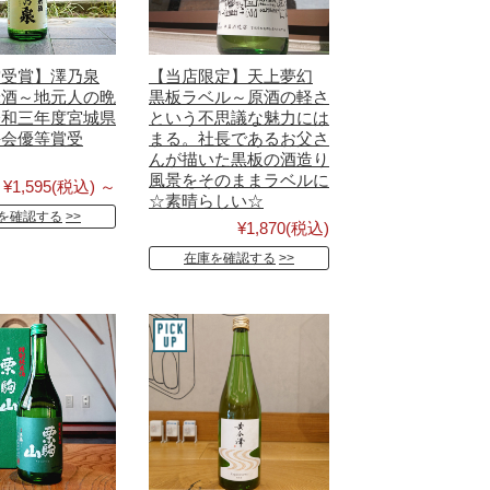
賞受賞】澤乃泉
【当店限定】天上夢幻
米酒～地元人の晩
黒板ラベル～原酒の軽さ
令和三年度宮城県
という不思議な魅力には
評会優等賞受
まる。社長であるお父さ
んが描いた黒板の酒造り
風景をそのままラベルに
¥1,595
(税込)
～
☆素晴らしい☆
を確認する
¥1,870
(税込)
在庫を確認する