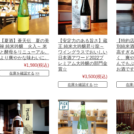
【夏酒】蒼天伝 夏の美
【安定力のある旨さ】蔵
【特約店
禄 純米吟醸 火入～ 米
王 純米大吟醸昇り龍～
別純米
と酵母をリニューアル。
ワイングラスでおいしい
高すぎ
より爽やかな味わいに。
日本酒アワード2022プ
く、爽
レミアム大吟醸の部門金
んでも
¥1,980
(税込)
賞☆
お酒で
在庫を確認する
¥3,500
(税込)
在庫を確認する
在庫