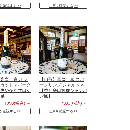
を確認する
在庫を確認する
高畠 嘉 オレ
【山形】高畠 嘉 スパ
スカットスパーク
ークリング シャルドネ
【爽やかな甘口シ
【香り辛口抜群シャンパ
ン風】
ン風】
¥990
(税込)
～
¥990
(税込)
～
を確認する
在庫を確認する