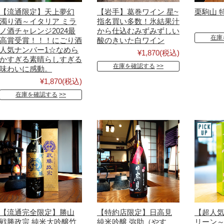
【流通限定】天上夢幻
【岩手】葛巻ワイン 星~
栗駒山 
濁り酒～イタリア ミラ
指名買い多数！氷結果汁
ノ酒チャレンジ2024最
から仕込むみずみずしい
在庫
高賞受賞！！！にごり酒
酸のきいた白ワイン
人気ナンバー1☆なめら
¥1,870
(税込)
かすぎる素晴らしすぎる
在庫を確認する
味わいに感動。
¥1,870
(税込)
在庫を確認する
【流通完全限定】勝山
【特約店限定】日高見
【超人気
戦勝政宗 純米大吟醸竹
純米吟醸 弥助（やす
リーン