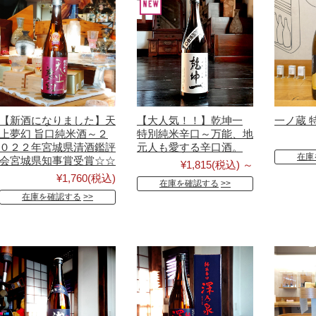
【新酒になりました】天
【大人気！！】乾坤一
一ノ蔵 
上夢幻 旨口純米酒～２
特別純米辛口～万能、地
０２２年宮城県清酒鑑評
元人も愛する辛口酒。
在庫
会宮城県知事賞受賞☆☆
¥1,815
(税込)
～
¥1,760
(税込)
在庫を確認する
在庫を確認する