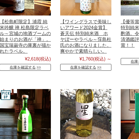
【松島町限定】浦霞 純
【ワイングラスで美味し
【優等
米吟醸 禅 松島限定ラベ
いアワード2024金賞】
特別純
ル～宮城の地酒ブームの
蒼天伝 特別純米酒 ホ
酌酒。
始まりのお酒が「禅」。
ヤぼーやラベル～窪島杜
清酒鑑
国宝瑞巌寺の庫裏が描か
氏のお酒になりました。
賞！！
れたラベル。
爽やかで素晴らしい。
¥2,618
(税込)
¥1,760
(税込)
～
在庫
在庫を確認する
在庫を確認する