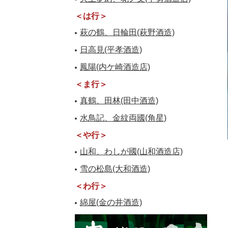
＜は行＞
萩の鶴、日輪田(萩野酒造)
日高見(平孝酒造)
鳳陽(内ケ崎酒造店)
＜ま行＞
真鶴、田林(田中酒造)
水鳥記、金紋両國(角星)
＜や行＞
山和、わしが國(山和酒造店)
雪の松島(大和酒造)
＜わ行＞
綿屋(金の井酒造)