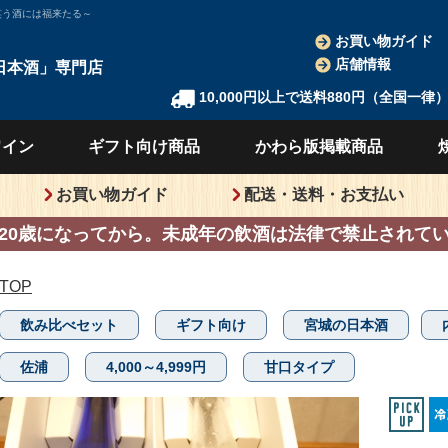
笑う酒には福来たる～
お買い物ガイド
店舗情報
日本酒」
専門店
10,000円以上で送料880円（全国一律
ワイン
ギフト向け
商品
かわら版
掲載商品
お買い物ガイド
配送・送料・お支払い
20歳になってから。
未成年の飲酒は法律で禁止されて
TOP
飲み比べセット
ギフト向け
宮城の日本酒
佐浦
4,000～4,999円
甘口タイプ