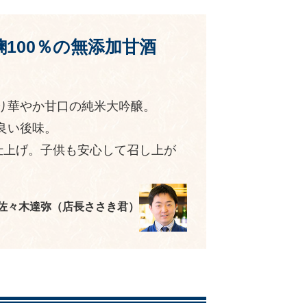
100％の無添加甘酒
り華やか甘口の純米大吟醸。
良い後味。
仕上げ。子供も安心して召し上が
 佐々木達弥（店長ささき君）