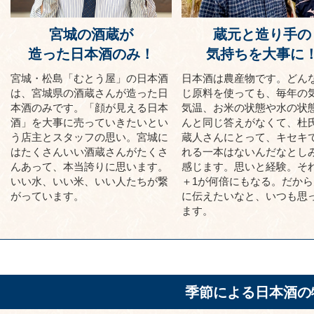
宮城の酒蔵が
蔵元と造り手の
造った日本酒のみ！
気持ちを大事に
宮城・松島「むとう屋」の日本酒
日本酒は農産物です。どん
は、宮城県の酒蔵さんが造った日
じ原料を使っても、毎年の
本酒のみです。「顔が見える日本
気温、お米の状態や水の状
酒」を大事に売っていきたいとい
んと同じ答えがなくて、杜
う店主とスタッフの思い。宮城に
蔵人さんにとって、キセキ
はたくさんいい酒蔵さんがたくさ
れる一本はないんだなとし
んあって、本当誇りに思います。
感じます。思いと経験。それ
いい水、いい米、いい人たちが繋
＋1が何倍にもなる。だから
がっています。
に伝えたいなと、いつも思
ます。
季節による日本酒の