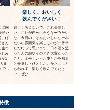
楽しく、おいしく
！
飲んでください！
なに同
難しく考えないで、これ美味し
気候や
い！これが自分に合うなーみたい
態、ほ
な、今日のごはんおいしいなーみ
氏さん
たいな雰囲気を楽しむのが一番幸
で生ま
せだなって思います。日本酒を造
みじみ
った人の顔やそのとき大変だった
が1
こと、上手くいった事とかを知る
大事
と美味しさひとしお。かたちにと
ってい
らわれず、楽しく飲んでくださ
い、ぜひ。
特徴