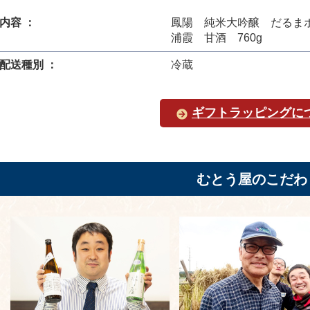
内容 ：
鳳陽 純米大吟醸 だるまボト
浦霞 甘酒 760g
配送種別 ：
冷蔵
ギフトラッピングに
むとう屋のこだわ