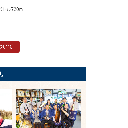
ル720ml
ついて
り