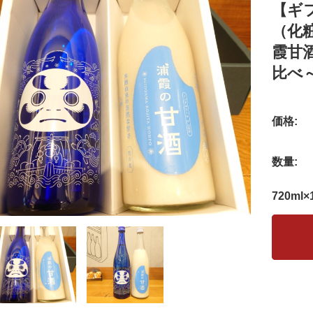
【ギ
（化
霞甘
比べ
価格:
数量:
720ml