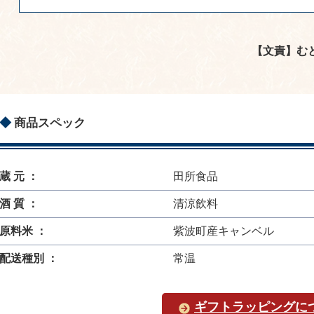
【文責】む
商品スペック
蔵 元 ：
田所食品
酒 質 ：
清涼飲料
原料米 ：
紫波町産キャンベル
配送種別 ：
常温
ギフトラッピングに