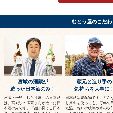
むとう屋のこだわ
宮城の酒蔵が
蔵元と造り手の
造った日本酒のみ！
気持ちを大事に
宮城・松島「むとう屋」の日本酒
日本酒は農産物です。どん
は、宮城県の酒蔵さんが造った日
じ原料を使っても、毎年の
本酒のみです。「顔が見える日本
気温、お米の状態や水の状