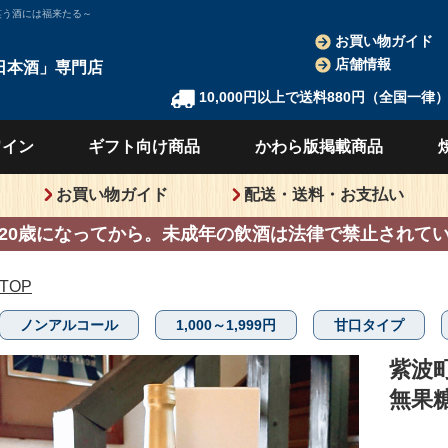
笑う酒には福来たる～
お買い物ガイド
店舗情報
日本酒」
専門店
10,000円以上で送料880円（全国一律
ワイン
ギフト向け
商品
かわら版
掲載商品
お買い物ガイド
配送・送料・お支払い
20歳になってから。
未成年の飲酒は法律で禁止されて
TOP
ノンアルコール
1,000～1,999円
甘口タイプ
紫波
無果