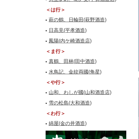
＜は行＞
萩の鶴、日輪田(萩野酒造)
日高見(平孝酒造)
鳳陽(内ケ崎酒造店)
＜ま行＞
真鶴、田林(田中酒造)
水鳥記、金紋両國(角星)
＜や行＞
山和、わしが國(山和酒造店)
雪の松島(大和酒造)
＜わ行＞
綿屋(金の井酒造)