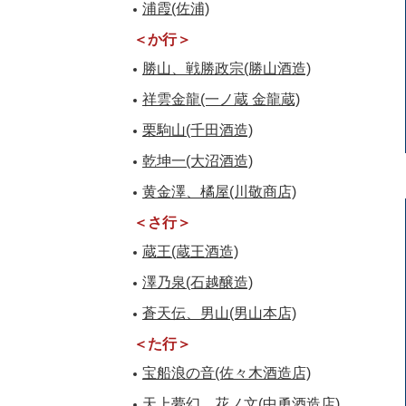
浦霞(佐浦)
＜か行＞
勝山、戦勝政宗(勝山酒造)
祥雲金龍(一ノ蔵 金龍蔵)
栗駒山(千田酒造)
乾坤一(大沼酒造)
黄金澤、橘屋(川敬商店)
＜さ行＞
蔵王(蔵王酒造)
澤乃泉(石越醸造)
蒼天伝、男山(男山本店)
＜た行＞
宝船浪の音(佐々木酒造店)
天上夢幻、花ノ文(中勇酒造店)