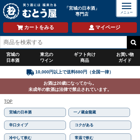
「宮城の日本酒」
専門店
カートをみる
マイページ
宮城の
東北の
ギフト向け
お買い物
日本酒
ワイン
商品
ガイド
10,000円以上で送料880円（全国一律）
お酒は20歳になってから。
未成年の飲酒は法律で禁止されています。
TOP
宮城の日本酒
一ノ蔵金龍蔵
辛口タイプ
コクがある
冷やして飲む
常温で飲む