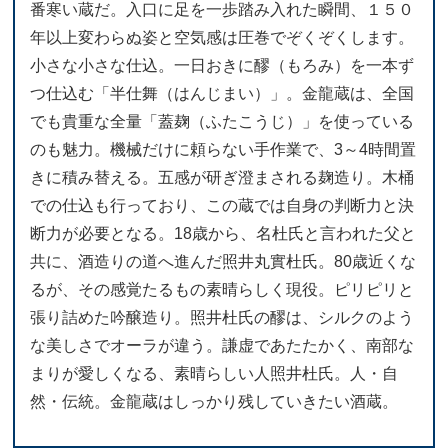
番寒い蔵だ。入口に足を一歩踏み入れた瞬間、１５０
年以上変わらぬ姿と空気感は圧巻でぞくぞくします。
小さな小さな仕込。一日おきに醪（もろみ）を一本ず
つ仕込む「半仕舞（はんじまい）」。金龍蔵は、全国
でも貴重な全量「蓋麹（ふたこうじ）」を使っている
のも魅力。機械だけに頼らない手作業で、3～4時間置
きに積み替える。五感が研ぎ澄まされる麹造り。木桶
での仕込も行っており、この蔵では自身の判断力と決
断力が必要となる。18歳から、名杜氏と言われた父と
共に、酒造りの道へ進んだ照井丸實杜氏。80歳近くな
るが、その感覚たるもの素晴らしく現役。ピリピリと
張り詰めた吟醸造り。照井杜氏の醪は、シルクのよう
な美しさでオーラが違う。謙虚であたたかく、南部な
まりが愛しくなる、素晴らしい人照井杜氏。人・自
然・伝統。金龍蔵はしっかり残していきたい酒蔵。