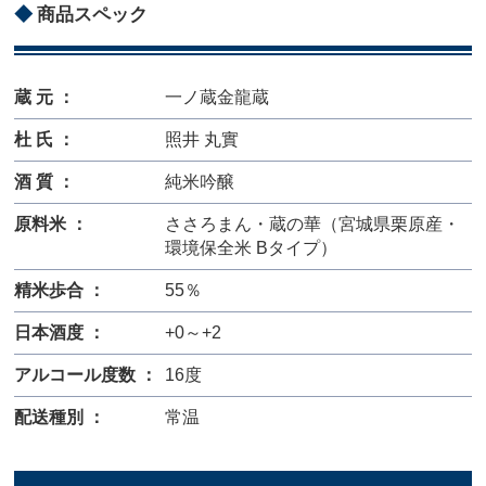
商品スペック
蔵 元 ：
一ノ蔵金龍蔵
杜 氏 ：
照井 丸實
酒 質 ：
純米吟醸
原料米 ：
ささろまん・蔵の華（宮城県栗原産・
環境保全米 Bタイプ）
精米歩合 ：
55％
日本酒度 ：
+0～+2
アルコール度数 ：
16度
配送種別 ：
常温