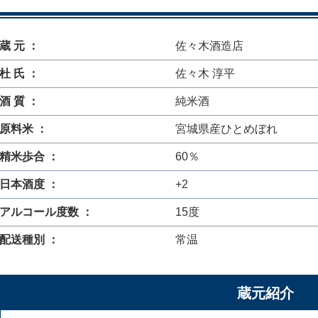
蔵 元 ：
佐々木酒造店
杜 氏 ：
佐々木 淳平
酒 質 ：
純米酒
原料米 ：
宮城県産ひとめぼれ
精米歩合 ：
60％
日本酒度 ：
+2
アルコール度数 ：
15度
配送種別 ：
常温
蔵元紹介