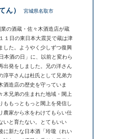
てん）
宮城県名取市
創業の酒蔵・佐々木酒造店が蔵
月１１日の東日本大震災で蔵は津
ました。ようやく少しずつ復興
「日本酒の日」に、以前と変わら
再出発をしました。兄の洋さん
の淳平さんは杜氏として兄弟力
木酒造店の歴史を守っていま
々木兄弟の生まれた地域・閖上
りももっともっと閖上を発信し
リ農家から水をわけてもらい仕
ないと育たない。とてもいい
後に新たな日本酒「玲瓏（れい