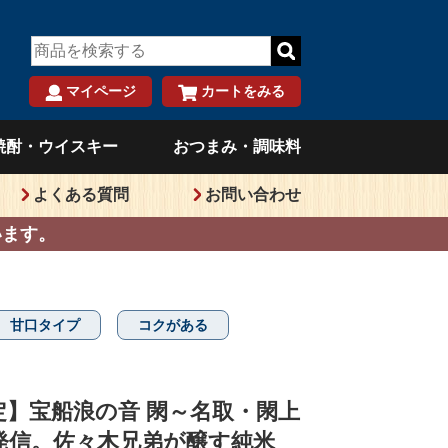
マイページ
カートをみる
）
焼酎・ウイスキー
おつまみ・調味料
よくある質問
お問い合わせ
います。
甘口タイプ
コクがある
定】宝船浪の音 閖～名取・閖上
発信。佐々木兄弟が醸す純米