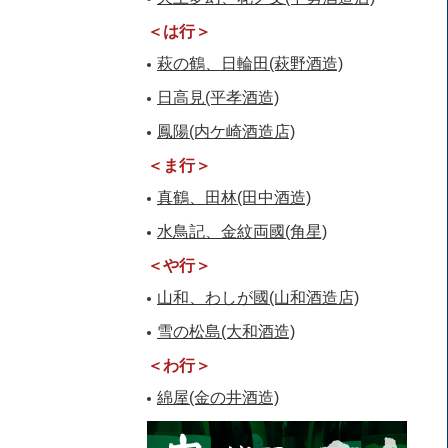
＜は行＞
萩の鶴、日輪田(萩野酒造)
日高見(平孝酒造)
鳳陽(内ケ崎酒造店)
＜ま行＞
真鶴、田林(田中酒造)
水鳥記、金紋両國(角星)
＜や行＞
山和、わしが國(山和酒造店)
雪の松島(大和酒造)
＜わ行＞
綿屋(金の井酒造)