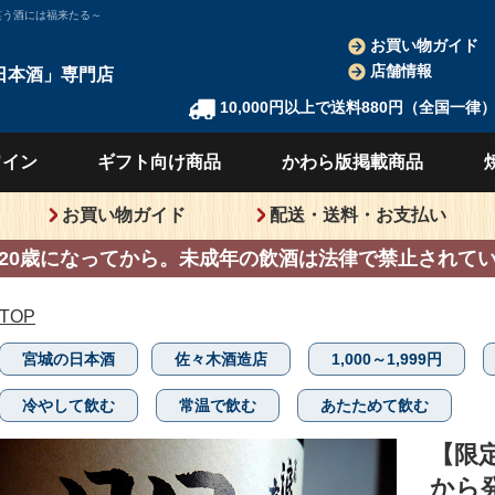
笑う酒には福来たる～
お買い物ガイド
店舗情報
日本酒」
専門店
10,000円以上で送料880円（全国一律
ワイン
ギフト向け
商品
かわら版
掲載商品
お買い物ガイド
配送・送料・お支払い
20歳になってから。
未成年の飲酒は法律で禁止されて
TOP
宮城の日本酒
佐々木酒造店
1,000～1,999円
冷やして飲む
常温で飲む
あたためて飲む
【限
から