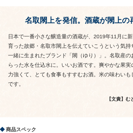
名取閖上を発信。酒蔵が閖上の
日本で一番小さな醸造量の酒蔵が、2019年11月に
育った故郷・名取市閖上を伝えていこうという気持
一緒に生まれたブランド「閖（ゆり）」。名取産の
らった水を仕込水に。いいお酒です。爽やかな果実
力強くて、とても食事もすすむお酒。米の味わいも
です。
【文責】む
商品スペック