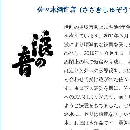
佐々木酒造店（ささきしゅぞう
港町の名取市閖上に明治4年
を構えています。2011年３
波により壊滅的な被害を受け
の兆し。2019年１０月１日
ぬ閖上の地で新蔵が完成し、
は造りと外への伝導役を、弟
を合わせて受け継がれた佐々
す。東日本大震災を機に、佐
への想いはより深まり、前よ
ようと決意をもちました。セ
込水に。セリは綺麗な水じゃ
水。お酒は水が命です。震災