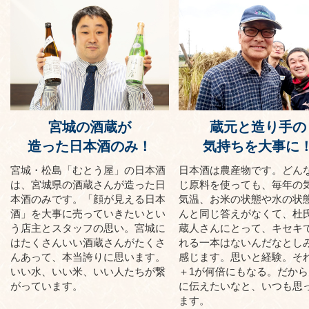
宮城の酒蔵が
蔵元と造り手の
造った日本酒のみ！
気持ちを大事に
宮城・松島「むとう屋」の日本酒
日本酒は農産物です。どん
は、宮城県の酒蔵さんが造った日
じ原料を使っても、毎年の
本酒のみです。「顔が見える日本
気温、お米の状態や水の状
酒」を大事に売っていきたいとい
んと同じ答えがなくて、杜
う店主とスタッフの思い。宮城に
蔵人さんにとって、キセキ
はたくさんいい酒蔵さんがたくさ
れる一本はないんだなとし
んあって、本当誇りに思います。
感じます。思いと経験。それ
いい水、いい米、いい人たちが繋
＋1が何倍にもなる。だから
がっています。
に伝えたいなと、いつも思
ます。