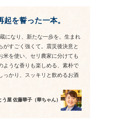
再起を誓った一本。
新蔵になり、新たな一歩を。生まれ
ちがすごく強くて。震災後決意と
お米を使い、セリ農家に分けても
のような香りも楽しめる、素朴で
しっかり、スッキリと飲めるお酒
とう屋 佐藤華子（華ちゃん）