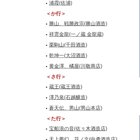
浦霞(佐浦)
＜か行＞
勝山、戦勝政宗(勝山酒造)
祥雲金龍(一ノ蔵 金龍蔵)
栗駒山(千田酒造)
乾坤一(大沼酒造)
黄金澤、橘屋(川敬商店)
＜さ行＞
蔵王(蔵王酒造)
澤乃泉(石越醸造)
蒼天伝、男山(男山本店)
＜た行＞
宝船浪の音(佐々木酒造店)
天上夢幻、花ノ文(中勇酒造店)