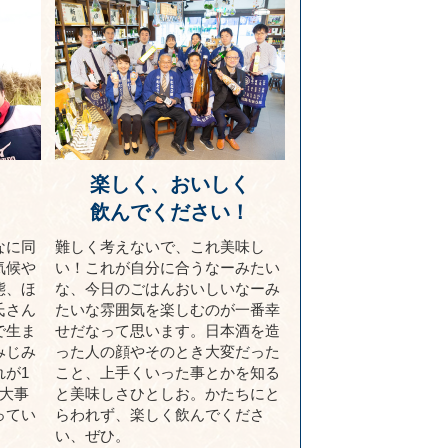
楽しく、おいしく
！
飲んでください！
なに同
難しく考えないで、これ美味し
気候や
い！これが自分に合うなーみたい
態、ほ
な、今日のごはんおいしいなーみ
氏さん
たいな雰囲気を楽しむのが一番幸
で生ま
せだなって思います。日本酒を造
みじみ
った人の顔やそのとき大変だった
が1
こと、上手くいった事とかを知る
大事
と美味しさひとしお。かたちにと
ってい
らわれず、楽しく飲んでくださ
い、ぜひ。