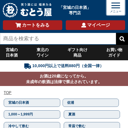
「宮城の日本酒」
専門店
カートをみる
マイページ
宮城の
東北の
ギフト向け
お買い物
日本酒
ワイン
商品
ガイド
10,000円以上で送料880円（全国一律）
お酒は20歳になってから。
未成年の飲酒は法律で禁止されています。
TOP
宮城の日本酒
佐浦
1,000～1,999円
夏酒
冷やして飲む
常温で飲む