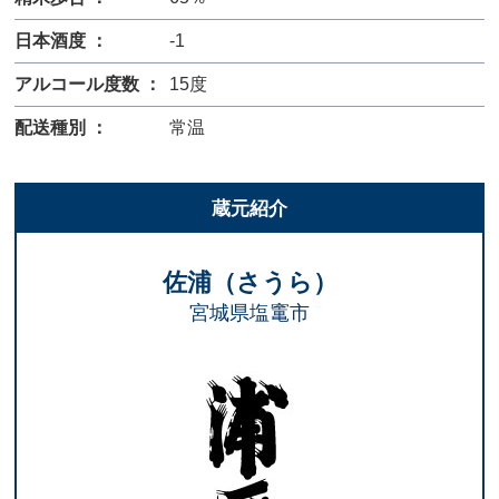
日本酒度 ：
-1
アルコール度数 ：
15度
配送種別 ：
常温
蔵元紹介
佐浦（さうら）
宮城県塩竃市