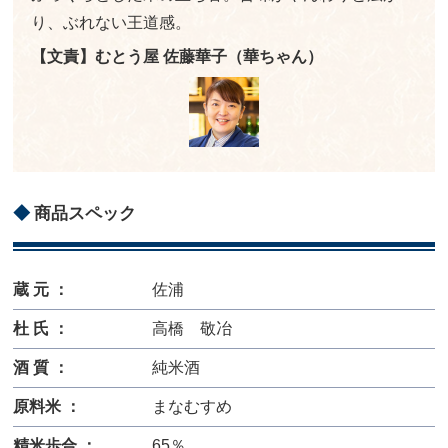
り、ぶれない王道感。
【文責】むとう屋 佐藤華子（華ちゃん）
商品スペック
蔵 元 ：
佐浦
杜 氏 ：
高橋 敬冶
酒 質 ：
純米酒
原料米 ：
まなむすめ
精米歩合 ：
65％