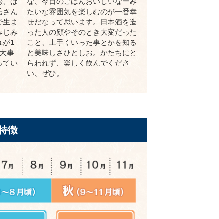
態、ほ
な、今日のごはんおいしいなーみ
氏さん
たいな雰囲気を楽しむのが一番幸
で生ま
せだなって思います。日本酒を造
みじみ
った人の顔やそのとき大変だった
が1
こと、上手くいった事とかを知る
大事
と美味しさひとしお。かたちにと
ってい
らわれず、楽しく飲んでくださ
い、ぜひ。
特徴