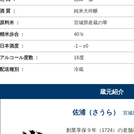
酒 質 ：
純米大吟醸
原料米 ：
宮城県産蔵の華
精米歩合 ：
40％
日本酒度 ：
-1～±0
アルコール度数 ：
16度
配送種別 ：
冷蔵
蔵元紹介
佐浦（さうら）
宮城
創業享保９年（1724）の老