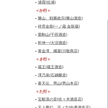
浦霞(佐浦)
＜か行＞
勝山、戦勝政宗(勝山酒造)
祥雲金龍(一ノ蔵 金龍蔵)
栗駒山(千田酒造)
乾坤一(大沼酒造)
黄金澤、橘屋(川敬商店)
＜さ行＞
蔵王(蔵王酒造)
澤乃泉(石越醸造)
蒼天伝、男山(男山本店)
＜た行＞
宝船浪の音(佐々木酒造店)
天上夢幻、花ノ文(中勇酒造店)