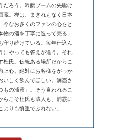
うだろう。吟醸ブームの先駆け
酒蔵。禅は、まぎれもなく日本
、今なお多くのファンの心をと
本物の酒を丁寧に造って売る」
も守り続けている。毎年仕込ん
うにやっても答えが違う。それ
す杜氏。伝統ある場所だからこ
向上心。絶対にお客様をがっか
おいしく飲んでほしい。浦霞さ
つもの浦霞」。そう言われるこ
からこそ杜氏も蔵人も、浦霞に
こよりも慎重でぶれない。