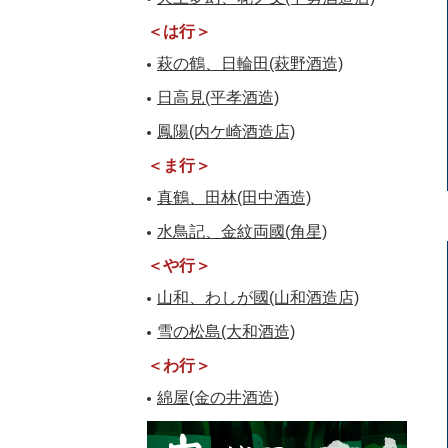
＜は行＞
萩の鶴、日輪田(萩野酒造)
日高見(平孝酒造)
鳳陽(内ケ崎酒造店)
＜ま行＞
真鶴、田林(田中酒造)
水鳥記、金紋両國(角星)
＜や行＞
山和、わしが國(山和酒造店)
雪の松島(大和酒造)
＜わ行＞
綿屋(金の井酒造)