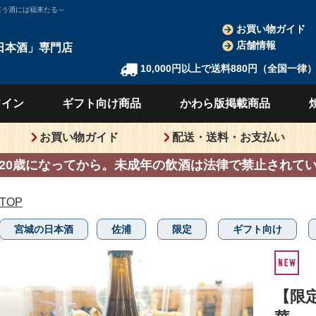
笑う酒には福来たる～
お買い物ガイド
店舗情報
日本酒」
専門店
10,000円以上で送料880円（全国一律
ワイン
ギフト向け
商品
かわら版
掲載商品
お買い物ガイド
配送・送料・お支払い
20歳になってから。
未成年の飲酒は法律で禁止されて
TOP
宮城の日本酒
佐浦
限定
ギフト向け
【限