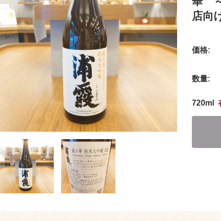
華 
店向
価格:
数量:
720ml