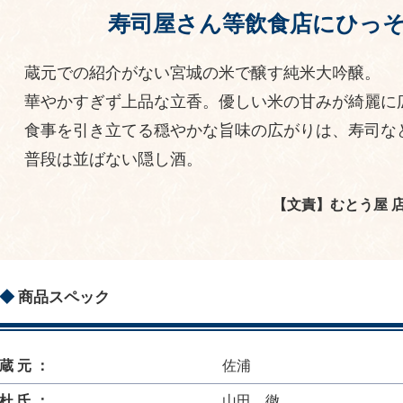
寿司屋さん等飲食店にひっ
蔵元での紹介がない宮城の米で醸す純米大吟醸。
華やかすぎず上品な立香。優しい米の甘みが綺麗に
食事を引き立てる穏やかな旨味の広がりは、寿司な
普段は並ばない隠し酒。
【文責】むとう屋 
商品スペック
蔵 元 ：
佐浦
杜 氏 ：
山田 徹