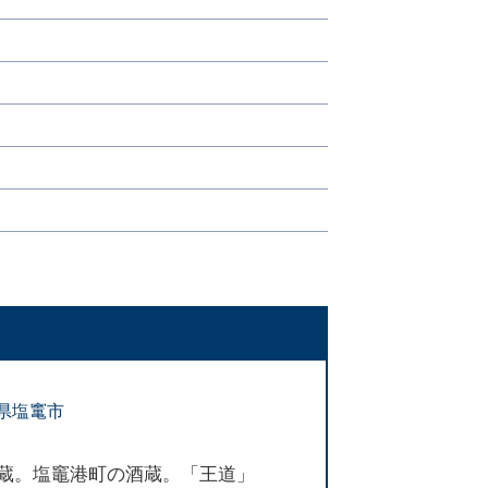
県塩竃市
舗蔵。塩竈港町の酒蔵。「王道」