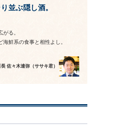
そり並ぶ隠し酒。
広がる。
ど海鮮系の食事と相性よし。
店長 佐々木達弥（ササキ君）