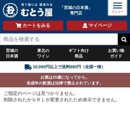
「宮城の日本酒」
専門店
カートをみる
マイページ
宮城の
東北の
ギフト向け
お買い物
日本酒
ワイン
商品
ガイド
10,000円以上で送料880円（全国一律）
お酒は20歳になってから。
未成年の飲酒は法律で禁止されています。
ご指定のページは見つかりません。
削除されたかＵＲＬが変更されたため表示できません。