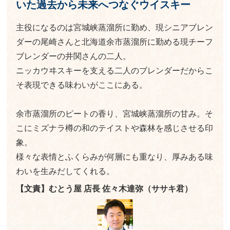
いた過去から未来へつなぐウイスキー
主役になるのは宮城峡蒸溜所に勤め、現シニアブレン
ダーの尾崎さんと北海道余市蒸溜所に勤める現チーフ
ブレンダーの井関さんの二人。
ニッカウヰスキーを支える二人のブレンダーだからこ
そ表現できる味わいがここにある。
余市蒸溜所のピートの香り、宮城峡蒸溜所の甘み。そ
こにミズナラ樽の和のテイストや森林を感じさせる印
象。
様々な表情とふくらみが何層にも重なり、厚みある味
わいを生みだしてくれる。
【文責】むとう屋 店長 佐々木達弥（ササキ君）