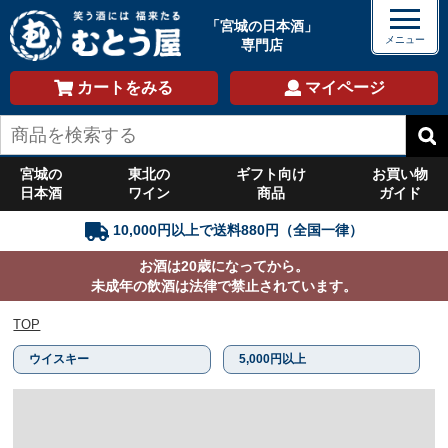
「宮城の日本酒」
専門店
カートをみる
マイページ
宮城の
東北の
ギフト向け
お買い物
日本酒
ワイン
商品
ガイド
10,000円以上で送料880円（全国一律）
お酒は20歳になってから。
未成年の飲酒は法律で禁止されています。
TOP
ウイスキー
5,000円以上