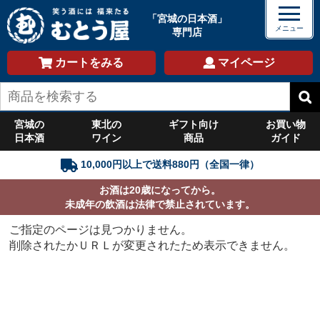
「宮城の日本酒」
専門店
カートをみる
マイページ
宮城の
東北の
ギフト向け
お買い物
日本酒
ワイン
商品
ガイド
10,000円以上で送料880円（全国一律）
お酒は20歳になってから。
未成年の飲酒は法律で禁止されています。
ご指定のページは見つかりません。
削除されたかＵＲＬが変更されたため表示できません。